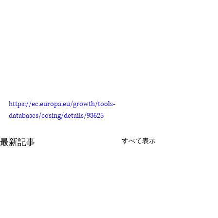
https://ec.europa.eu/growth/tools-
databases/cosing/details/98625
最新記事
すべて表示