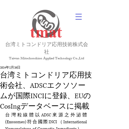
台湾ミトコンドリア応用技術株式会
社
Taiwan Mitochondrion Applied Technology Co.,Ltd
2024年2月26日
台湾ミトコンドリア応用技
術会社、ADSCエクソソー
ムが国際INCIに登録、EUの
CosIngデータベースに掲載
台灣粒線體以ADSC來源之外泌體
(Exosomes)符合國際INCI（International 
Nomenclature of Cosmetic Ingredients），